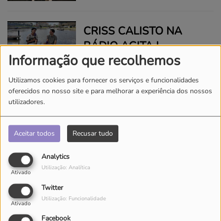
CRISS CALISTO NA
RÁDIO AGITA |
Informação que recolhemos
ENTREVISTA
Utilizamos cookies para fornecer os serviços e funcionalidades
OS TUA NA RÁDIO
oferecidos no nosso site e para melhorar a experiência dos nossos
AGITA | ENTREVISTA
utilizadores.
Aceitar todos
Recusar tudo
NATACHA DUARTE NA
Analytics
RÁDIO AGITA |
Utilização: Analítica
Ativado
ENTREVISTA
Twitter
Utilização: Funcionalidade
ENTREVISTA - JOAQUIM
Ativado
FERREIRA
Facebook