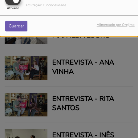
Utilização: Funcionalidade
Ativado
ENTREVISTA -
Alimentado por Orejime
Guardar
MAFALDA LOURO
ENTREVISTA - ANA
VINHA
ENTREVISTA - RITA
SANTOS
ENTREVISTA - INÊS