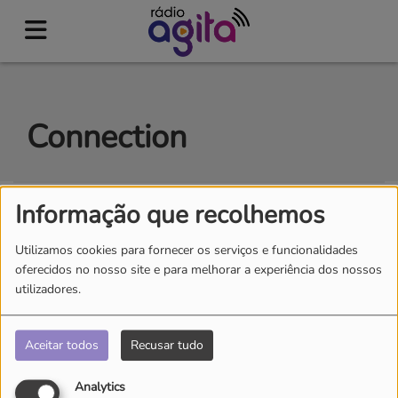
Connection
Informação que recolhemos
CRIAR CONTA
Utilizamos cookies para fornecer os serviços e funcionalidades
E-mail
oferecidos no nosso site e para melhorar a experiência dos nossos
utilizadores.
(É obrigatório indicar o e-mail. )
Palavra-passe
Aceitar todos
Recusar tudo
(É obrigatório indicar a palavra-passe.)
Analytics