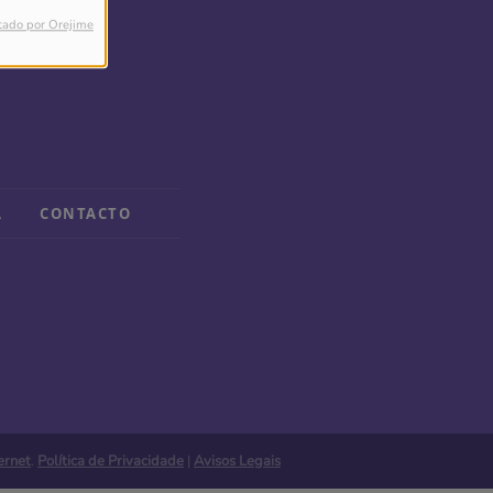
tado por Orejime
A
CONTACTO
ernet
.
Política de Privacidade
|
Avisos Legais