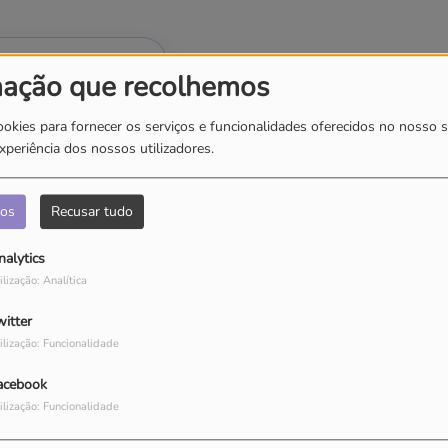
som à tua vida!
mação que recolhemos
ookies para fornecer os serviços e funcionalidades oferecidos no nosso s
xperiência dos nossos utilizadores.
ÃO INSTITUCIONAL
dos
Recusar tudo
Registada na ERC
Licenciada pela SPA
nalytics
ilização: Analítica
witter
ilização: Funcionalidade
acebook
ilização: Funcionalidade