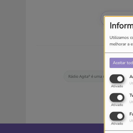
Vem dar 
Infor
Utilizamos c
melhorar a e
INFORMAÇ
Aceitar to
Rádio Agita
é uma marca registada
A
®
Ut
Ativado
T
Ut
Ativado
F
Ut
Ativado