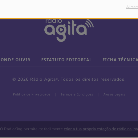
Alimen
ONDE OUVIR
ESTATUTO EDITORIAL
FICHA TÉCNIC
© 2026 Rádio Agita
. Todos os direitos reservados.
®
Política de Privacidade
|
Termos e Condições
|
Avisos Legais
. O RadioKing permite-te facilmente
criar a tua própria estação de rádio na int