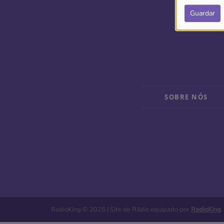
Guardar
SOBRE NÓS
RadioKing © 2026 | Site de Rádio equipado por
RadioKing