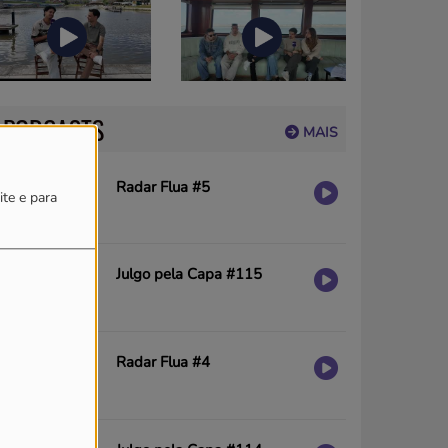
PODCASTS
MAIS
Radar Flua #5
ite e para
Julgo pela Capa #115
Radar Flua #4