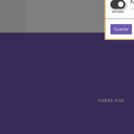
F
Ut
Ativado
Guardar
SOBRE NÓS