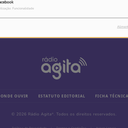
acebook
ilização: Funcionalidade
Alimen
ONDE OUVIR
ESTATUTO EDITORIAL
FICHA TÉCNIC
© 2026 Rádio Agita
. Todos os direitos reservados.
®
Política de Privacidade
|
Termos e Condições
|
Avisos Legais