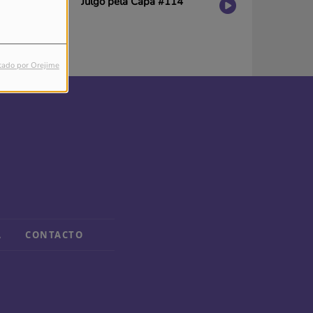
Julgo pela Capa #114
tado por Orejime
A
CONTACTO